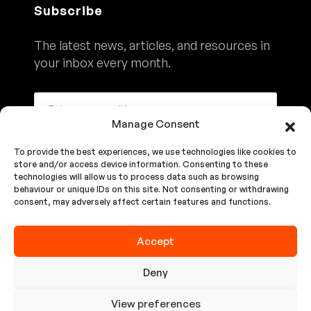
Subscribe
The latest news, articles, and resources in
your inbox every month.
Manage Consent
To provide the best experiences, we use technologies like cookies to
Subscribe
store and/or access device information. Consenting to these
technologies will allow us to process data such as browsing
behaviour or unique IDs on this site. Not consenting or withdrawing
consent, may adversely affect certain features and functions.
We'll Never Share Your Details. See Our
Privacy Policy
Accept
Copyright © 2024 Grexon All rights reserved.
Deny
View preferences