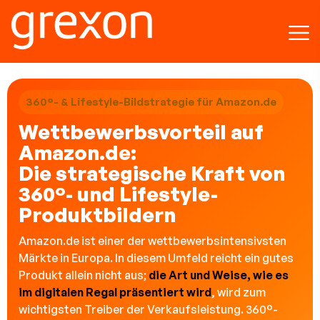
360°- & Lifestyle-Bildstrategie für Amazon.de
Wettbewerbsvorteil auf
Amazon.de:
Die strategische Kraft von
360°- und Lifestyle-
Produktbildern
Amazon.de ist einer der wettbewerbsintensivsten
Märkte in Europa. In diesem Umfeld reicht ein gutes
Produkt allein nicht aus;
die Art und Weise, wie es
im digitalen Regal präsentiert wird
, wird zum
wichtigsten Treiber der Verkaufsleistung. 360°-