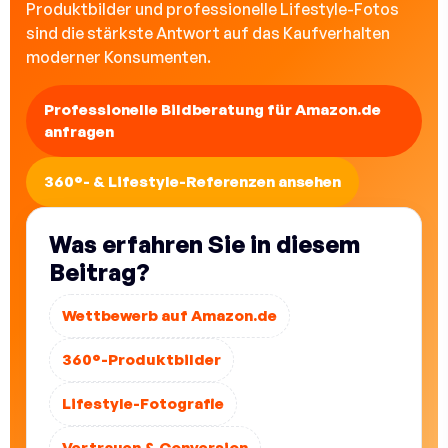
Produktbilder und professionelle Lifestyle-Fotos
sind die stärkste Antwort auf das Kaufverhalten
moderner Konsumenten.
Professionelle Bildberatung für Amazon.de
anfragen
360°- & Lifestyle-Referenzen ansehen
Was erfahren Sie in diesem
Beitrag?
Wettbewerb auf Amazon.de
360°-Produktbilder
Lifestyle-Fotografie
Vertrauen & Conversion