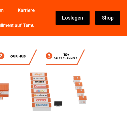
um
Karriere
Loslegen
Shop
illment auf Temu