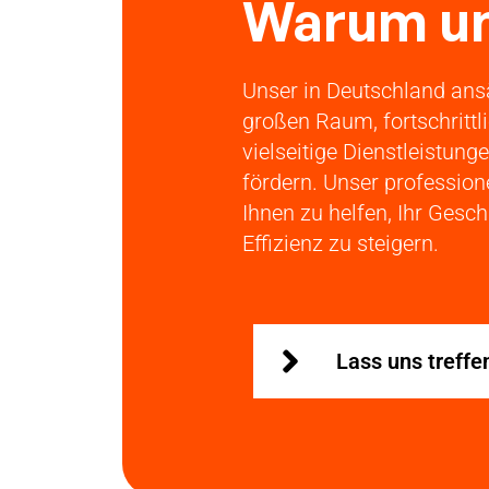
Warum un
Unser in Deutschland ans
großen Raum, fortschrittl
vielseitige Dienstleistung
fördern. Unser professio
Ihnen zu helfen, Ihr Gesch
Effizienz zu steigern.
Lass uns treffe