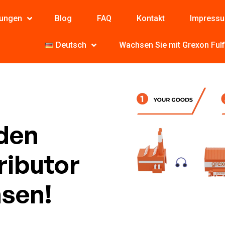
tungen
Blog
FAQ
Kontakt
Impress
Deutsch
Wachsen Sie mit Grexon Fulf
den
ributor
sen!