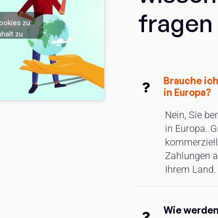
fragen
Cookies zu
halt zu
Brauche ic
in Europa?
Nein, Sie b
in Europa. Gr
kommerziell
Zahlungen a
Ihrem Land.
Wie werden