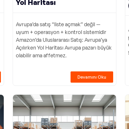
Yol Haritası
Avrupa’da satış “liste açmak” değil —
uyum + operasyon + kontrol sistemidir
Amazon’da Uluslararası Satış: Avrupa’ya
Açılırken Yol Haritası Avrupa pazarı büyük
olabilir ama affetmez.
Devamını Oku