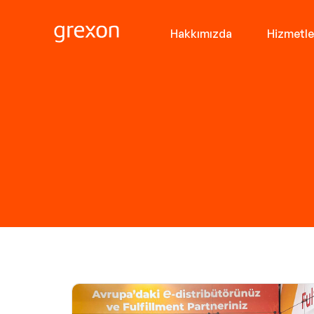
Hakkımızda
Hizmetle