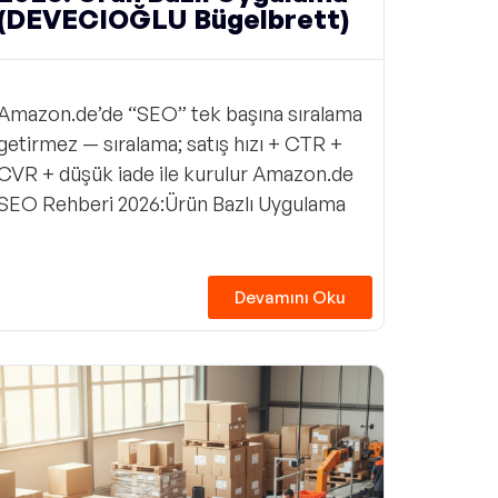
(DEVECIOĞLU Bügelbrett)
Amazon.de’de “SEO” tek başına sıralama
getirmez — sıralama; satış hızı + CTR +
CVR + düşük iade ile kurulur Amazon.de
SEO Rehberi 2026:Ürün Bazlı Uygulama
Devamını Oku