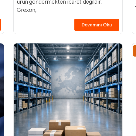
ürün göndermekten ibaret değildir.
Grexon,
Devamını Oku