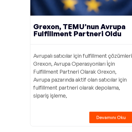
Grexon, TEMU’nun Avrupa
Fulfillment Partneri Oldu
Avrupalı satıcılar için fulfillment çözümleri
Grexon, Avrupa Operasyonları İçin
Fulfillment Partneri Olarak Grexon,
Avrupa pazarında aktif olan satıcılar için
fulfillment partneri olarak depolama,
sipariş işleme,
Devamını Oku