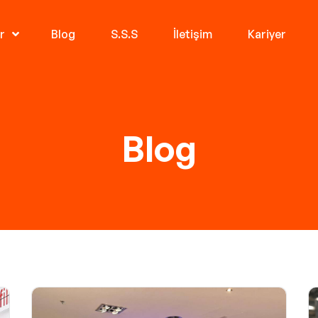
r
Blog
S.S.S
İletişim
Kariyer
Blog