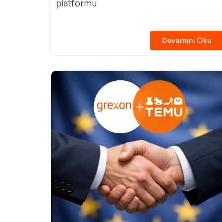
platformu
Devamını Oku