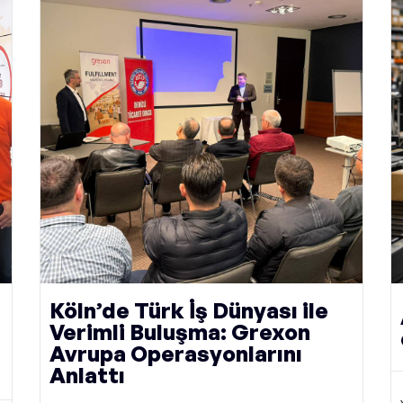
Köln’de Türk İş Dünyası ile
Verimli Buluşma: Grexon
Avrupa Operasyonlarını
Anlattı