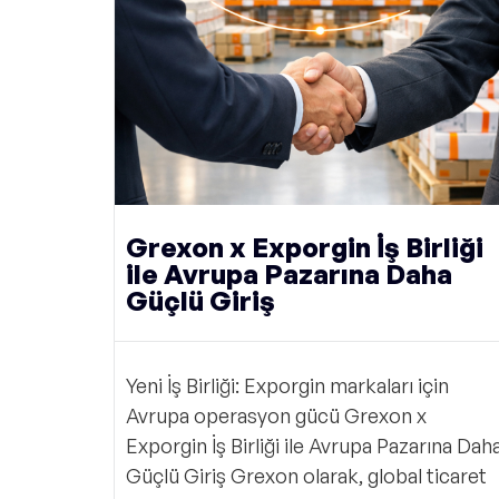
Grexon x Exporgin İş Birliği
ile Avrupa Pazarına Daha
Güçlü Giriş
Yeni İş Birliği: Exporgin markaları için
Avrupa operasyon gücü Grexon x
Exporgin İş Birliği ile Avrupa Pazarına Dah
Güçlü Giriş Grexon olarak, global ticaret