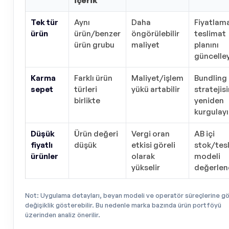
içerik
Tek tür
Aynı
Daha
Fiyatlam
ürün
ürün/benzer
öngörülebilir
teslimat
ürün grubu
maliyet
planını
güncelle
Karma
Farklı ürün
Maliyet/işlem
Bundling
sepet
türleri
yükü artabilir
stratejisi
birlikte
yeniden
kurgulay
Düşük
Ürün değeri
Vergi oran
AB içi
fiyatlı
düşük
etkisi göreli
stok/tes
ürünler
olarak
modeli
yükselir
değerlen
Not: Uygulama detayları, beyan modeli ve operatör süreçlerine g
değişiklik gösterebilir. Bu nedenle marka bazında ürün portföyü
üzerinden analiz önerilir.