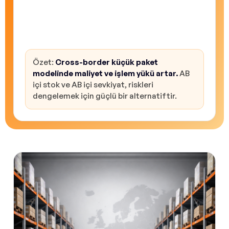
Gümrükteki bu değişim, yalnızca vergi
etkisiyle sınırlı değildir. Teslimat süreleri,
beyan süreçleri, iade yönetimi ve müşteri
deneyimi gibi alanlarda da planlama gerektirir.
Özet:
Cross-border küçük paket
modelinde maliyet ve işlem yükü artar.
AB
içi stok ve AB içi sevkiyat, riskleri
dengelemek için güçlü bir alternatiftir.