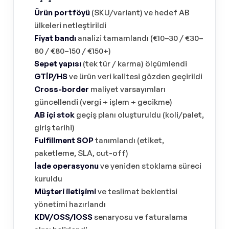
Ürün portföyü
(SKU/variant) ve hedef AB
ülkeleri netleştirildi
Fiyat bandı
analizi tamamlandı (€10–30 / €30–
80 / €80–150 / €150+)
Sepet yapısı
(tek tür / karma) ölçümlendi
GTİP/HS
ve ürün veri kalitesi gözden geçirildi
Cross-border
maliyet varsayımları
güncellendi (vergi + işlem + gecikme)
AB içi stok
geçiş planı oluşturuldu (koli/palet,
giriş tarihi)
Fulfillment SOP
tanımlandı (etiket,
paketleme, SLA, cut-off)
İade operasyonu
ve yeniden stoklama süreci
kuruldu
Müşteri iletişimi
ve teslimat beklentisi
yönetimi hazırlandı
KDV/OSS/IOSS
senaryosu ve faturalama