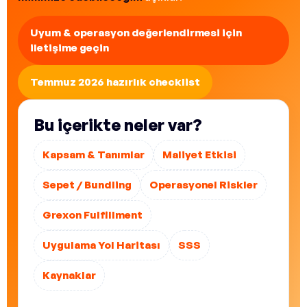
Uyum & operasyon değerlendirmesi için
iletişime geçin
Temmuz 2026 hazırlık checklist
Bu içerikte neler var?
Kapsam & Tanımlar
Maliyet Etkisi
Sepet / Bundling
Operasyonel Riskler
Grexon Fulfillment
Uygulama Yol Haritası
SSS
Kaynaklar