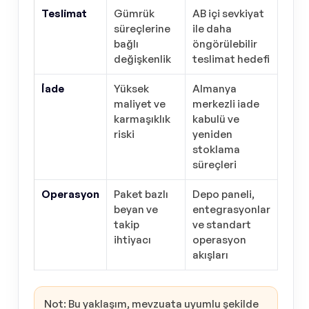
Teslimat
Gümrük
AB içi sevkiyat
süreçlerine
ile daha
bağlı
öngörülebilir
değişkenlik
teslimat hedefi
İade
Yüksek
Almanya
maliyet ve
merkezli iade
karmaşıklık
kabulü ve
riski
yeniden
stoklama
süreçleri
Operasyon
Paket bazlı
Depo paneli,
beyan ve
entegrasyonlar
takip
ve standart
ihtiyacı
operasyon
akışları
Not: Bu yaklaşım, mevzuata uyumlu şekilde