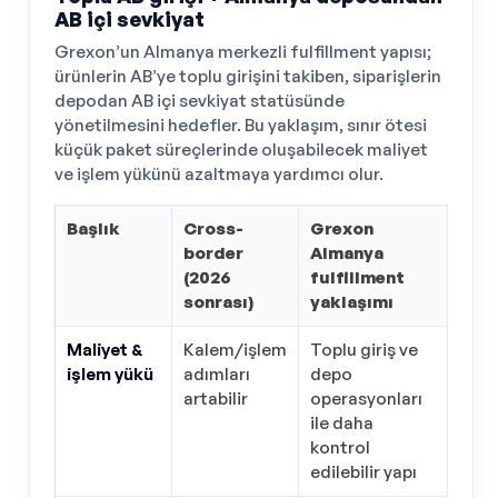
AB içi sevkiyat
Grexon’un Almanya merkezli fulfillment yapısı;
ürünlerin AB’ye toplu girişini takiben, siparişlerin
depodan AB içi sevkiyat statüsünde
yönetilmesini hedefler. Bu yaklaşım, sınır ötesi
küçük paket süreçlerinde oluşabilecek maliyet
ve işlem yükünü azaltmaya yardımcı olur.
Başlık
Cross-
Grexon
border
Almanya
(2026
fulfillment
sonrası)
yaklaşımı
Maliyet &
Kalem/işlem
Toplu giriş ve
işlem yükü
adımları
depo
artabilir
operasyonları
ile daha
kontrol
edilebilir yapı